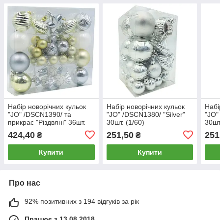
Набір новорічних кульок
Набір новорічних кульок
Набі
"JO" /DSCN1390/ та
"JO" /DSCN1380/ "Silver"
"JO"
прикрас "Різдвяні" 36шт.
30шт. (1/60)
30шт
(1/40)
424,40
251,50
251
₴
₴
Купити
Купити
Про нас
92% позитивних з 194 відгуків за рік
Працює з 13.08.2018