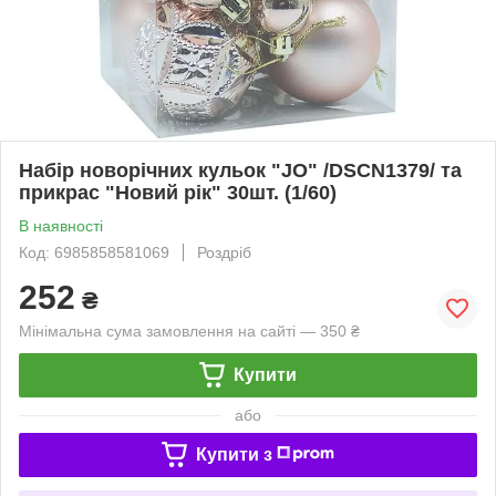
Набір новорічних кульок "JO" /DSCN1379/ та
прикрас "Новий рік" 30шт. (1/60)
В наявності
Код: 6985858581069
Роздріб
252
₴
Мінімальна сума замовлення на сайті — 350 ₴
Купити
або
Купити з