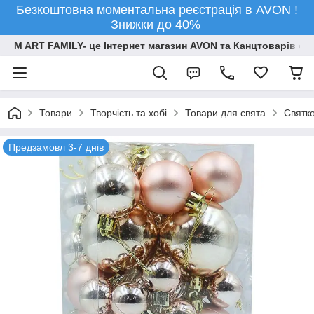
Безкоштовна моментальна реєстрація в AVON !
Знижки до 40%
M ART FAMILY- це Інтернет магазин AVON та Канцтоварів опт
Товари
Творчiсть та хобi
Товари для свята
Святко
Предзамовл 3-7 днів