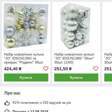
Набір новорічних кульок
Набір новорічних кульок
Набі
"JO" /DSCN1390/ та
"JO" /DSCN1380/ "Silver"
"JO"
прикрас "Різдвяні" 36шт.
30шт. (1/60)
30шт
(1/40)
424,40
251,50
251
₴
₴
Купити
Купити
Про нас
91% позитивних з 192 відгуків за рік
Працює з 13.08.2018