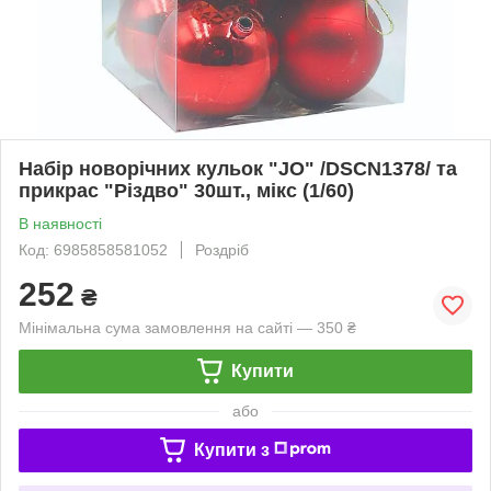
Набір новорічних кульок "JO" /DSCN1378/ та
прикрас "Різдво" 30шт., мікс (1/60)
В наявності
Код: 6985858581052
Роздріб
252
₴
Мінімальна сума замовлення на сайті — 350 ₴
Купити
або
Купити з