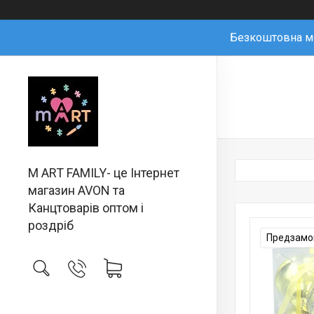
Безкоштовна мо
M ART FAMILY- це Інтернет
магазин AVON та
Канцтоварів оптом і
роздріб
Предзамов