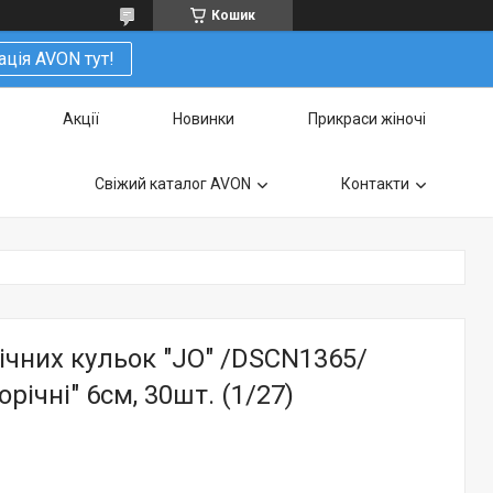
Кошик
ація AVON тут!
Акції
Новинки
Прикраси жіночі
Свіжий каталог AVON
Контакти
ічних кульок "JO" /DSCN1365/
річні" 6см, 30шт. (1/27)