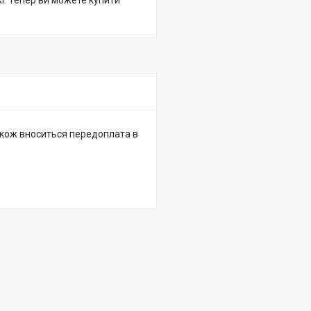
жі. Тепер ви можете купити
 також вноситься передоплата в