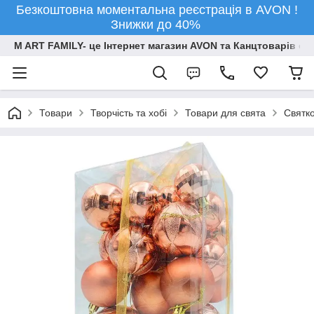
Безкоштовна моментальна реєстрація в AVON !
Знижки до 40%
M ART FAMILY- це Інтернет магазин AVON та Канцтоварів опт
Товари
Творчiсть та хобi
Товари для свята
Святко