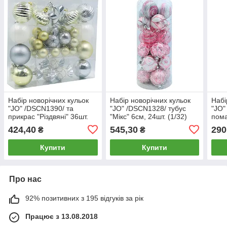
Набір новорічних кульок
Набір новорічних кульок
Набі
"JO" /DSCN1390/ та
"JO" /DSCN1328/ тубус
"JO"
прикрас "Різдвяні" 36шт.
"Мікс" 6см, 24шт. (1/32)
пома
(1/40)
D8cm
424,40
545,30
290
₴
₴
Купити
Купити
Про нас
92% позитивних з 195 відгуків за рік
Працює з 13.08.2018