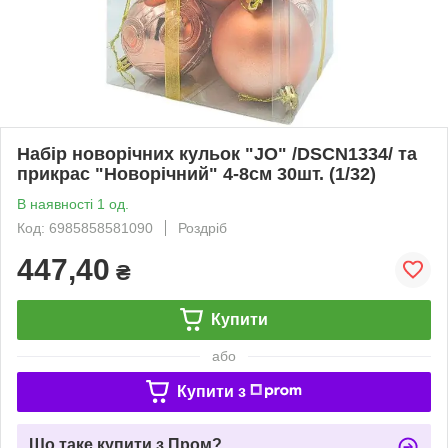
Набір новорічних кульок "JO" /DSCN1334/ та
прикрас "Новорічний" 4-8см 30шт. (1/32)
В наявності 1 од.
Код: 6985858581090
Роздріб
447,40
₴
Купити
або
Купити з
Що таке купити з Пром?