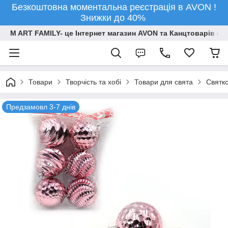
Безкоштовна моментальна реєстрація в AVON !
Знижки до 40%
M ART FAMILY- це Інтернет магазин AVON та Канцтоварів опт
Товари
Творчiсть та хобi
Товари для свята
Святко
Предзамовл 3-7 днів