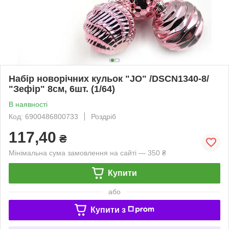
Набір новорічних кульок "JO" /DSCN1340-8/
"Зефір" 8см, 6шт. (1/64)
В наявності
Код: 6900486800733
Роздріб
117,40
₴
Мінімальна сума замовлення на сайті — 350 ₴
Купити
або
Купити з