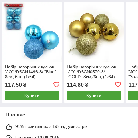
Набір новорічних кульок
Набір новорічних кульок
Набі
"JO" /DSCN1496-8/ "Blue"
"JO" /DSCN0570-8/
"JO"
8см, 6шт (1/64)
"GOLD" 8см,/6шт, (1/64)
"Зол
117,50
114,80
117
₴
₴
Купити
Купити
Про нас
91% позитивних з 192 відгуків за рік
Працює з 13.08.2018