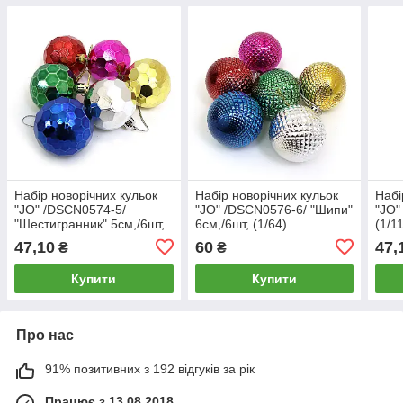
Набір новорічних кульок
Набір новорічних кульок
Набі
"JO" /DSCN0574-5/
"JO" /DSCN0576-6/ "Шипи"
"JO"
"Шестигранник" 5см,/6шт,
6см,/6шт, (1/64)
(1/1
(1/168)
47,10
60
47,
₴
₴
Купити
Купити
Про нас
91% позитивних з 192 відгуків за рік
Працює з 13.08.2018