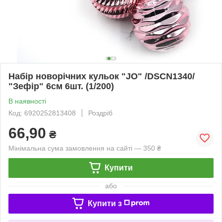
Набір новорічних кульок "JO" /DSCN1340/
"Зефір" 6см 6шт. (1/200)
В наявності
Код: 6920252813408
Роздріб
66,90
₴
Мінімальна сума замовлення на сайті — 350 ₴
Купити
або
Купити з