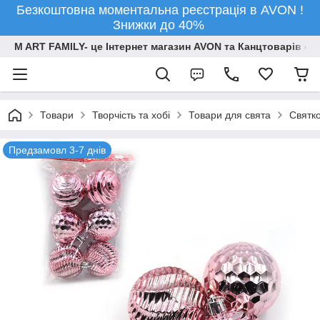
Безкоштовна моментальна реєстрація в AVON !
Знижки до 40%
M ART FAMILY- це Інтернет магазин AVON та Канцтоварів опт
Товари
Творчiсть та хобi
Товари для свята
Святко
Предзамовл 3-7 днів