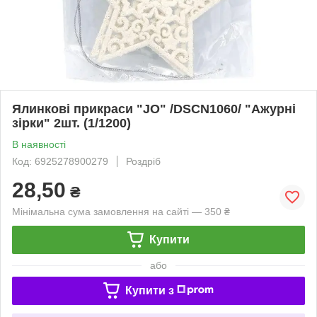
Ялинкові прикраси "JO" /DSCN1060/ "Ажурні
зірки" 2шт. (1/1200)
В наявності
Код: 6925278900279
Роздріб
28,50
₴
Мінімальна сума замовлення на сайті — 350 ₴
Купити
або
Купити з