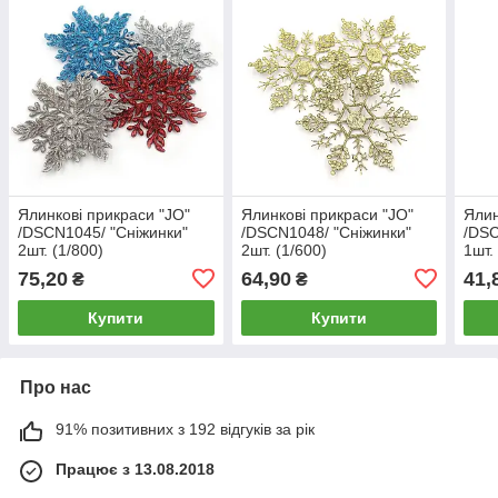
Ялинкові прикраси "JO"
Ялинкові прикраси "JO"
Ялин
/DSCN1045/ "Сніжинки"
/DSCN1048/ "Сніжинки"
/DSC
2шт. (1/800)
2шт. (1/600)
1шт.
75,20
64,90
41,
₴
₴
Купити
Купити
Про нас
91% позитивних з 192 відгуків за рік
Працює з 13.08.2018