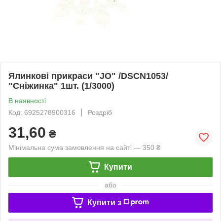
Ялинкові прикраси "JO" /DSCN1053/
"Сніжинка" 1шт. (1/3000)
В наявності
Код: 6925278900316
Роздріб
31,60
₴
Мінімальна сума замовлення на сайті — 350 ₴
Купити
або
Купити з