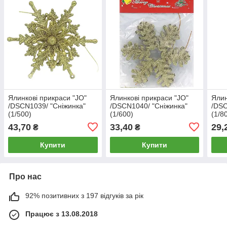
Ялинкові прикраси "JO"
Ялинкові прикраси "JO"
Ялин
/DSCN1039/ "Сніжинка"
/DSCN1040/ "Сніжинка"
/DSC
(1/500)
(1/600)
(1/8
43,70
33,40
29,
₴
₴
Купити
Купити
Про нас
92% позитивних з 197 відгуків за рік
Працює з 13.08.2018