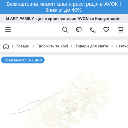
Безкоштовна моментальна реєстрація в AVON !
Знижки до 40%
M ART FAMILY- це Інтернет магазин AVON та Канцтоварів опт
Товари
Творчiсть та хобi
Товари для свята
Святко
Предзамовл 3-7 днів