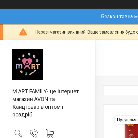
Безкоштовна мо
Наразі магазин вихідний, Ваше замовлення буде о
M ART FAMILY- це Інтернет
магазин AVON та
Канцтоварів оптом і
роздріб
Предзамов