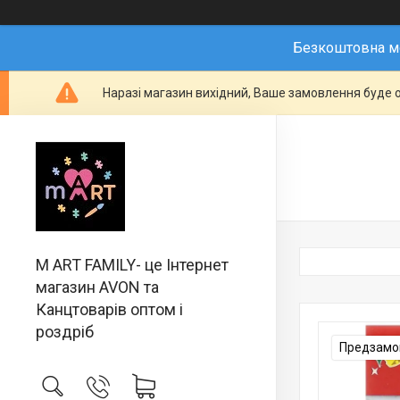
Безкоштовна мо
Наразі магазин вихідний, Ваше замовлення буде о
M ART FAMILY- це Інтернет
магазин AVON та
Канцтоварів оптом і
роздріб
Предзамов