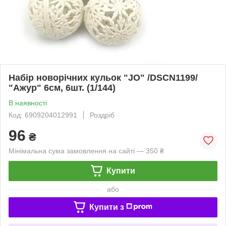
Набір новорічних кульок "JO" /DSCN1199/
"Ажур" 6см, 6шт. (1/144)
В наявності
Код: 6909204012991
Роздріб
96
₴
Мінімальна сума замовлення на сайті — 350 ₴
Купити
або
Купити з