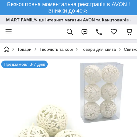
Безкоштовна моментальна реєстрація в AVON !
Знижки до 40%
M ART FAMILY- це Інтернет магазин AVON та Канцтоварів опт
Товари
Творчiсть та хобi
Товари для свята
Святко
Предзамовл 3-7 днів