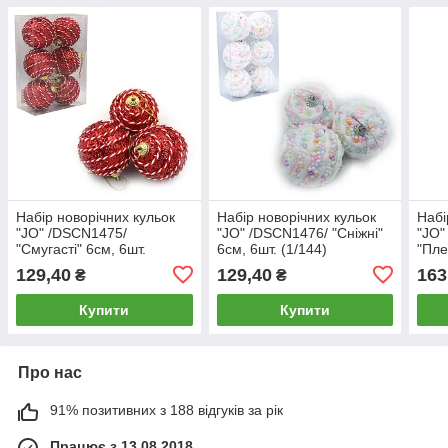
Набір новорічних кульок
Набір новорічних кульок
Набі
"JO" /DSCN1475/
"JO" /DSCN1476/ "Сніжні"
"JO"
"Смугасті" 6см, 6шт.
6см, 6шт. (1/144)
"Пле
(1/144)
(1/1
129,40
129,40
163
₴
₴
Купити
Купити
Про нас
91% позитивних з 188 відгуків за рік
Працює з 13.08.2018