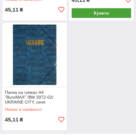
₴
(1/12/180)
45,11
₴
Купити
Папка на гумках А4
"BuroMAX" /BM.3972-02/
UKRAINE CITY, синя
(1/12/180)
Немає в наявності
45,11
₴