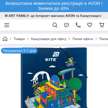
Безкоштовна моментальна реєстрація в AVON !
Знижки до 40%
M ART FAMILY- це Інтернет магазин AVON та Канцтоварів опт
Товари
Канцтовари для офiсу
Папки офісні
Папки
Предзамовл 3-7 днів