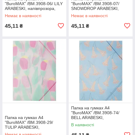
"BuroMAX" /BM.3908-06/ LILY
"BuroMAX" /BM.3908-07/
ARABESKI, напівпрозора,
SNOWDROP ARABESKI,
бірюзова (1/12/180)
напівпрозора, фіолетова
Немає в наявності
Немає в наявності
(1/12/180)
45,11
45,11
₴
₴
Папка на гумках А4
"BuroMAX" /BM.3908-74/
Папка на гумках А4
BELL ARABESKI,
"BuroMAX" /BM.3908-29/
напівпрозора, блакитно-
В наявності
TULIP ARABESKI,
персикова (1/12/180)
напівпрозора, малинова
Немає в наявності
45,11