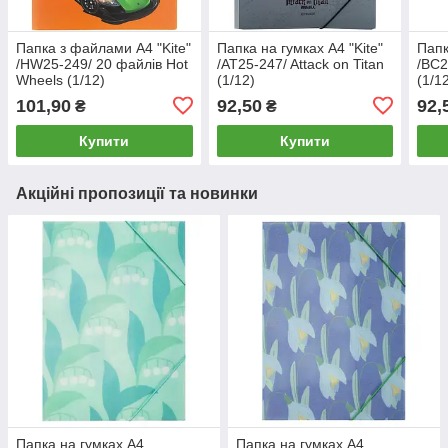
Папка з файлами А4 "Kite"
Папка на гумках А4 "Kite"
Папк
/HW25-249/ 20 файлів Hot
/AT25-247/ Attack on Titan
/BC2
Wheels (1/12)
(1/12)
(1/1
101,90
92,50
92,
₴
₴
Купити
Купити
Акційні пропозиції та новинки
Папка на гумках А4
Папка на гумках А4