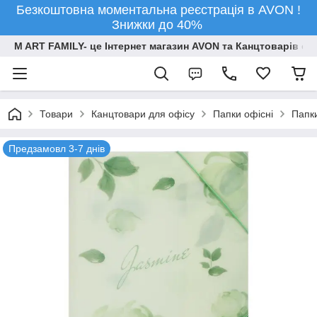
Безкоштовна моментальна реєстрація в AVON !
Знижки до 40%
M ART FAMILY- це Інтернет магазин AVON та Канцтоварів опт
Товари
Канцтовари для офiсу
Папки офісні
Папки
Предзамовл 3-7 днів