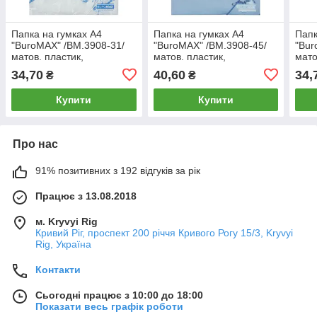
Папка на гумках А4
Папка на гумках А4
Папк
"BuroMAX" /BM.3908-31/
"BuroMAX" /BM.3908-45/
"Bur
матов. пластик,
матов. пластик,
мато
ARABESKI, білий
ARABESKI, синій електрик
ARAB
34,70
40,60
34,
₴
₴
перламутр (1/12/180)
(1/12/180)
(1/1
Купити
Купити
Про нас
91% позитивних з 192 відгуків за рік
Працює з 13.08.2018
м. Kryvyi Rig
Кривий Ріг, проспект 200 річчя Кривого Рогу 15/3, Kryvyi
Rig, Україна
Контакти
Сьогодні працює з 10:00 до 18:00
Показати весь графік роботи