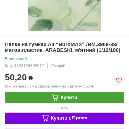
Папка на гумках А4 "BuroMAX" /BM.3908-38/
матов.пластик, ARABESKI, м'ятний (1/12/180)
В наявності
Код: 4823126805917
Роздріб
50,20
₴
Мінімальна сума замовлення на сайті — 350 ₴
Купити
або
Купити з