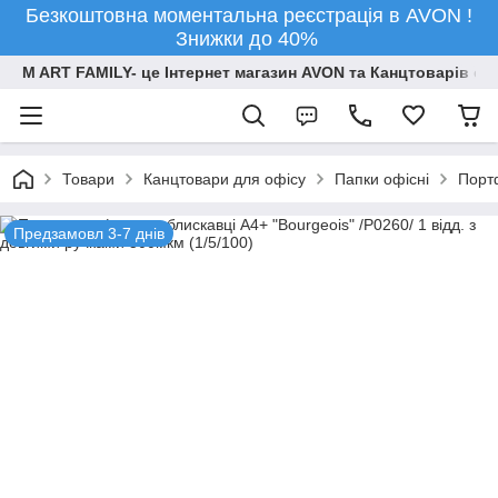
Безкоштовна моментальна реєстрація в AVON !
Знижки до 40%
M ART FAMILY- це Інтернет магазин AVON та Канцтоварів опт
Товари
Канцтовари для офiсу
Папки офісні
Порт
Предзамовл 3-7 днів