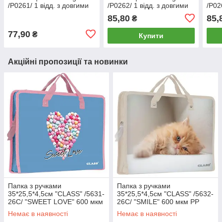
/Р0261/ 1 відд. з довгими
/Р0262/ 1 відд. з довгими
/Р02
ручками 500мкм (1/5/100)
ручками 500мкм (1/5/100)
ручк
85,80
85,
₴
77,90
₴
Купити
Акційні пропозиції та новинки
Папка з ручками
Папка з ручками
35*25,5*4,5см "CLASS" /5631-
35*25,5*4,5см "CLASS" /5632-
26C/ "SWEET LOVE" 600 мкм
26C/ "SMILE" 600 мкм РР
РР (1/60)
(1/60)
Немає в наявності
Немає в наявності