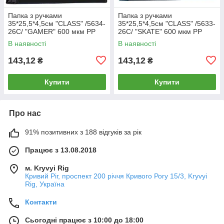
Папка з ручками
Папка з ручками
35*25,5*4,5см "CLASS" /5634-
35*25,5*4,5см "CLASS" /5633-
26C/ "GAMER" 600 мкм РР
26C/ "SKATE" 600 мкм РР
(1/60)
(1/60)
В наявності
В наявності
143,12
143,12
₴
₴
Купити
Купити
Про нас
91% позитивних з 188 відгуків за рік
Працює з 13.08.2018
м. Kryvyi Rig
Кривий Ріг, проспект 200 річчя Кривого Рогу 15/3, Kryvyi
Rig, Україна
Контакти
Сьогодні працює з 10:00 до 18:00