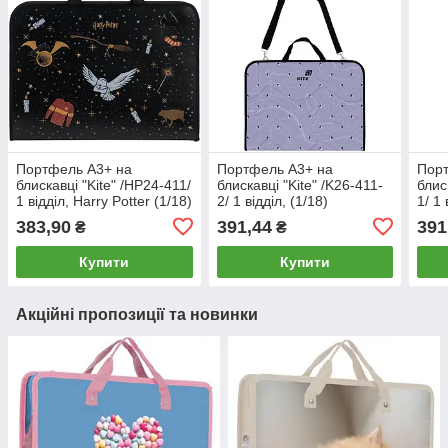
Портфель А3+ на
Портфель А3+ на
Пор
блискавці "Kite" /HP24-411/
блискавці "Kite" /K26-411-
блис
1 відділ, Harry Potter (1/18)
2/ 1 відділ, (1/18)
1/ 1 
383,90
391,44
391
₴
₴
Купити
Купити
Акційні пропозиції та новинки