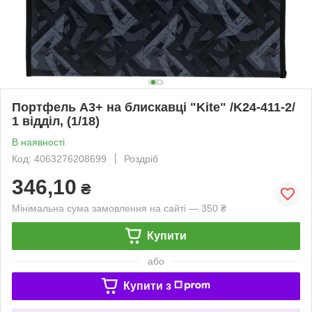
Портфель А3+ на блискавці "Kite" /K24-411-2/
1 відділ, (1/18)
В наявності
Код: 4063276208699
Роздріб
346,10
₴
Мінімальна сума замовлення на сайті — 350 ₴
Купити
або
Купити з