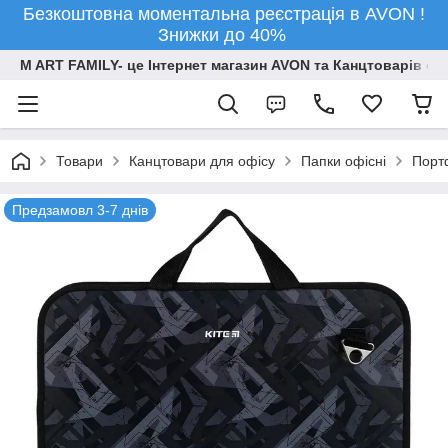
Безкоштовна моментальна реєстрація в AVON !
Знижки до 40%
M ART FAMILY- це Інтернет магазин AVON та Канцтоварів опт
Товари
Канцтовари для офiсу
Папки офісні
Порт
Предзамовл 3-7 днів