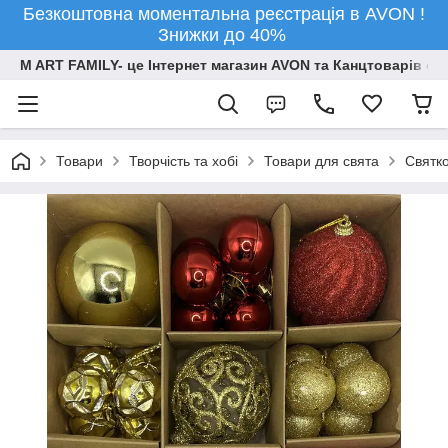
Безкоштовна моментальна реєстрація в AVON !
Знижки до 40%
M ART FAMILY- це Інтернет магазин AVON та Канцтоварів опт
Товари
Творчiсть та хобi
Товари для свята
Святко