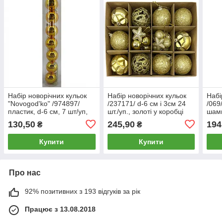
Набір новорічних кульок
Набір новорічних кульок
Набі
"Novogod'ko" /974897/
/237171/ d-6 cм і 3см 24
/069
пластик, d-6 cм, 7 шт/уп,
шт./уп., золоті у коробці
шамп
золото (1/48)
(1/80)
130,50
245,90
194
₴
₴
Купити
Купити
Про нас
92% позитивних з 193 відгуків за рік
Працює з 13.08.2018