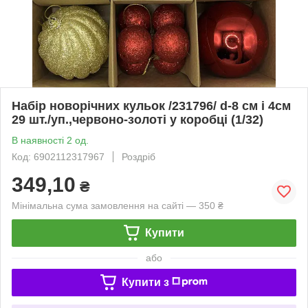
Набір новорічних кульок /231796/ d-8 cм і 4см
29 шт./уп.,червоно-золоті у коробці (1/32)
В наявності 2 од.
Код: 6902112317967
Роздріб
349,10
₴
Мінімальна сума замовлення на сайті — 350 ₴
Купити
або
Купити з