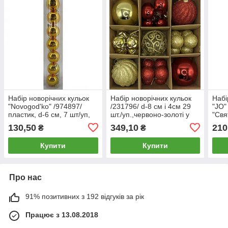
Набір новорічних кульок
Набір новорічних кульок
Набі
"Novogod'ko" /974897/
/231796/ d-8 cм і 4см 29
"JO"
пластик, d-6 cм, 7 шт/уп,
шт./уп.,червоно-золоті у
"Свя
золото (1/48)
коробці (1/32)
(1/8
130,50
349,10
210
₴
₴
Купити
Купити
Про нас
91% позитивних з 192 відгуків за рік
Працює з 13.08.2018