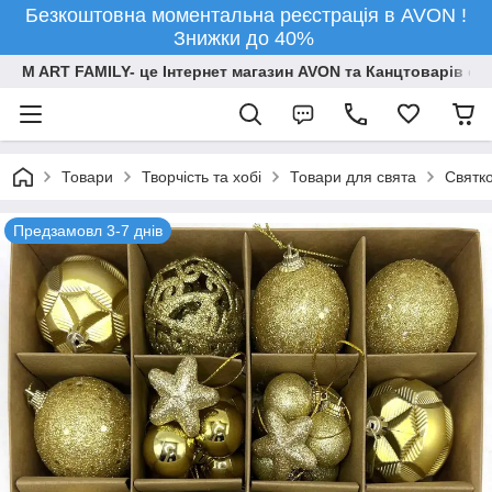
Безкоштовна моментальна реєстрація в AVON !
Знижки до 40%
M ART FAMILY- це Інтернет магазин AVON та Канцтоварів опт
Товари
Творчiсть та хобi
Товари для свята
Святко
Предзамовл 3-7 днів