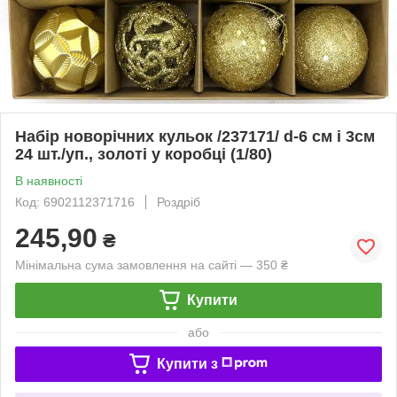
Набір новорічних кульок /237171/ d-6 cм і 3см
24 шт./уп., золоті у коробці (1/80)
В наявності
Код: 6902112371716
Роздріб
245,90
₴
Мінімальна сума замовлення на сайті — 350 ₴
Купити
або
Купити з