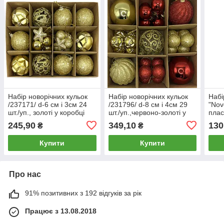
Набір новорічних кульок
Набір новорічних кульок
Набі
/237171/ d-6 cм і 3см 24
/231796/ d-8 cм і 4см 29
"Nov
шт./уп., золоті у коробці
шт./уп.,червоно-золоті у
плас
(1/80)
коробці (1/32)
золо
245,90
349,10
130
₴
₴
Купити
Купити
Про нас
91% позитивних з 192 відгуків за рік
Працює з 13.08.2018