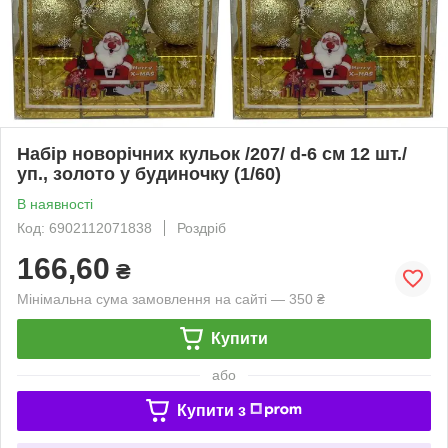
Набір новорічних кульок /207/ d-6 cм 12 шт./
уп., золото у будиночку (1/60)
В наявності
Код: 6902112071838
Роздріб
166,60
₴
Мінімальна сума замовлення на сайті — 350 ₴
Купити
або
Купити з