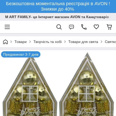
Безкоштовна моментальна реєстрація в AVON !
Знижки до 40%
M ART FAMILY- це Інтернет магазин AVON та Канцтоварів опт
Товари
Творчiсть та хобi
Товари для свята
Святко
Предзамовл 3-7 днів