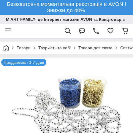
Безкоштовна моментальна реєстрація в AVON !
Знижки до 40%
M ART FAMILY- це Інтернет магазин AVON та Канцтоварів опт
Товари
Творчiсть та хобi
Товари для свята
Святко
Предзамовл 3-7 днів