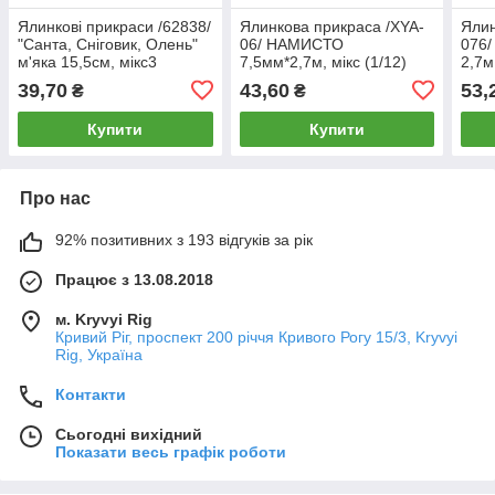
Ялинкові прикраси /62838/
Ялинкова прикраса /XYA-
Ялин
"Санта, Сніговик, Олень"
06/ НАМИСТО
076
м'яка 15,5см, мікс3
7,5мм*2,7м, мікс (1/12)
2,7м
(1/12/1200)
39,70
43,60
53,
₴
₴
Купити
Купити
Про нас
92% позитивних з 193 відгуків за рік
Працює з 13.08.2018
м. Kryvyi Rig
Кривий Ріг, проспект 200 річчя Кривого Рогу 15/3, Kryvyi
Rig, Україна
Контакти
Сьогодні вихідний
Показати весь графік роботи