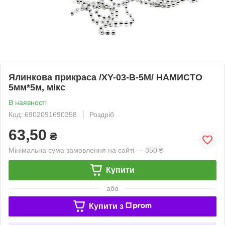
Ялинкова прикраса /XY-03-B-5M/ НАМИСТО
5мм*5м, мікс
В наявності
Код: 6902091690358
Роздріб
63,50
₴
Мінімальна сума замовлення на сайті — 350 ₴
Купити
або
Купити з