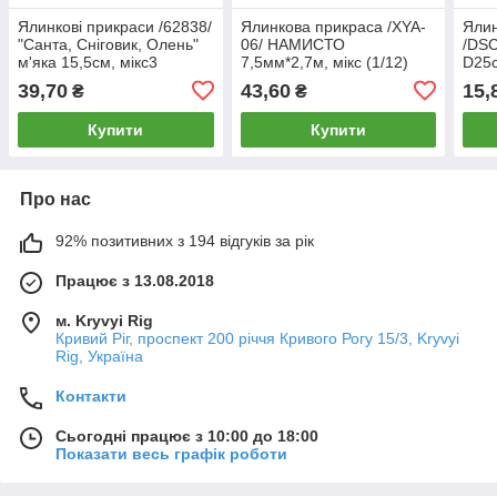
Ялинкові прикраси /62838/
Ялинкова прикраса /XYA-
Ялин
"Санта, Сніговик, Олень"
06/ НАМИСТО
/DSC
м'яка 15,5см, мікс3
7,5мм*2,7м, мікс (1/12)
D25c
(1/12/1200)
39,70
43,60
15,
₴
₴
Купити
Купити
Про нас
92% позитивних з 194 відгуків за рік
Працює з 13.08.2018
м. Kryvyi Rig
Кривий Ріг, проспект 200 річчя Кривого Рогу 15/3, Kryvyi
Rig, Україна
Контакти
Сьогодні працює з 10:00 до 18:00
Показати весь графік роботи