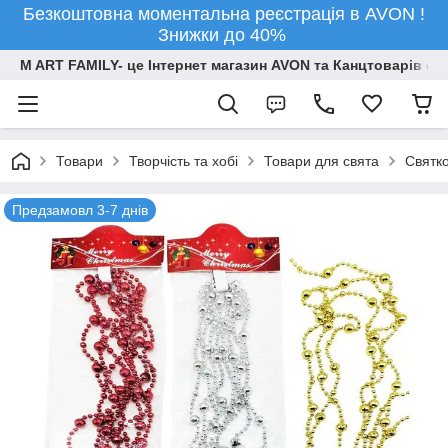
Безкоштовна моментальна реєстрація в AVON !
Знижки до 40%
M ART FAMILY- це Інтернет магазин AVON та Канцтоварів опт
Товари
Творчiсть та хобi
Товари для свята
Святко
Предзамовл 3-7 днів