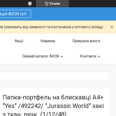
Кошик
ація AVON тут!
ів (залежить від наявності та постачання з оптового складу
Акції
Новинки
Прикраси жіночі
Свіжий каталог AVON
Контакти
Папка-портфель на блискавці А4+
"Yes" /492242/ "Jurassic World" хакі
з ткан. ручк. (1/12/48)