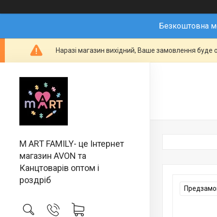
Безкоштовна мо
Наразі магазин вихідний, Ваше замовлення буде о
M ART FAMILY- це Інтернет
магазин AVON та
Канцтоварів оптом і
роздріб
Предзамов