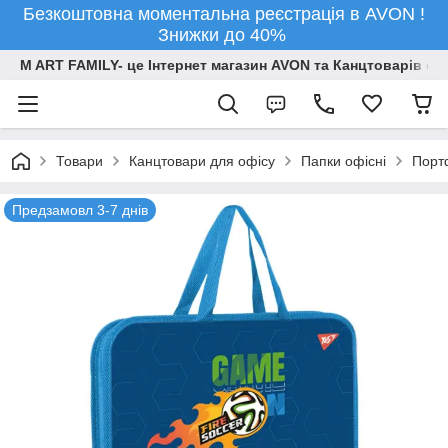
Безкоштовна моментальна реєстрація в AVON !
Знижки до 40%
M ART FAMILY- це Інтернет магазин AVON та Канцтоварів опт
Товари
Канцтовари для офiсу
Папки офісні
Порт
Предзамовл 3-7 днів