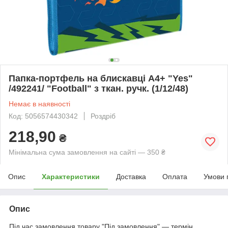
Папка-портфель на блискавці А4+ "Yes"
/492241/ "Football" з ткан. ручк. (1/12/48)
Немає в наявності
Код: 5056574430342
Роздріб
218,90
₴
Мінімальна сума замовлення на сайті — 350 ₴
Опис
Характеристики
Доставка
Оплата
Умови 
Опис
Під час замовлення товару "Під замовлення" — термін