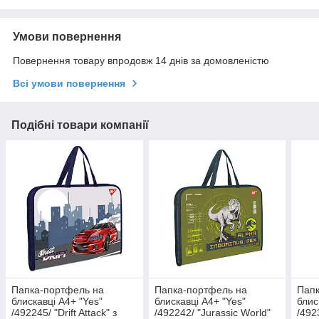
Умови повернення
Повернення товару впродовж 14 днів за домовленістю
Всі умови повернення
Подібні товари компанії
Папка-портфель на
Папка-портфель на
Папк
блискавці А4+ "Yes"
блискавці А4+ "Yes"
блис
/492245/ "Drift Attack" з
/492242/ "Jurassic World"
/4923