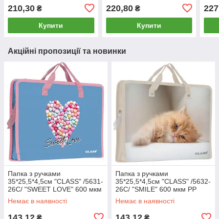
ткан. ручк. (1/12/48)
хакі з ткан. ручк. (1/12/48)
ручк
210,30
220,80
227
₴
₴
Купити
Купити
Акційні пропозиції та новинки
Папка з ручками
Папка з ручками
35*25,5*4,5см "CLASS" /5631-
35*25,5*4,5см "CLASS" /5632-
26C/ "SWEET LOVE" 600 мкм
26C/ "SMILE" 600 мкм РР
РР (1/60)
(1/60)
Немає в наявності
Немає в наявності
143,12
143,12
₴
₴