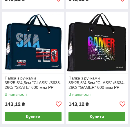
Папка з ручками
Папка з ручками
35*25,5*4,5см "CLASS" /5633-
35*25,5*4,5см "CLASS" /5634-
26C/ "SKATE" 600 мкм РР
26C/ "GAMER" 600 мкм РР
(1/60)
(1/60)
В наявності
В наявності
143,12
143,12
₴
₴
Купити
Купити