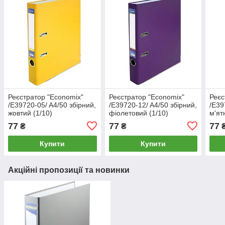
Реєстратор "Economix"
Реєстратор "Economix"
Реєс
/E39720-05/ A4/50 збірний,
/E39720-12/ A4/50 збірний,
/E39
жовтий (1/10)
фіолетовий (1/10)
м'ят
77
77
77
₴
₴
Купити
Купити
Акційні пропозиції та новинки