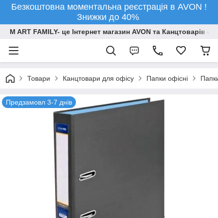
Безкоштовна моментальна реєстрація в AVON !
Знижки до 40%
M ART FAMILY- це Інтернет магазин AVON та Канцтоварів опт
Товари
Канцтовари для офiсу
Папки офісні
Папк
Предзамовл 3-7 днів