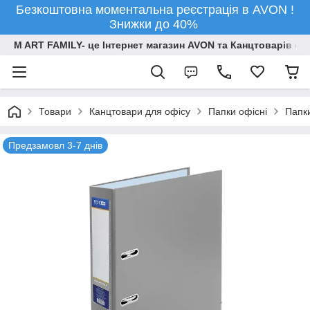
Безкоштовна моментальна реєстрація в AVON !
Знижки до 40%
M ART FAMILY- це Інтернет магазин AVON та Канцтоварів опт
Товари
Канцтовари для офiсу
Папки офісні
Папк
Предзамовл 3-7 днів