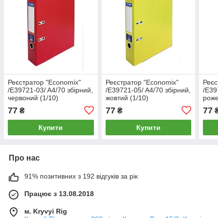
Реєстратор "Economix"
Реєстратор "Economix"
Реєс
/E39721-03/ A4/70 збірний,
/E39721-05/ A4/70 збірний,
/E39
червоний (1/10)
жовтий (1/10)
роже
77
77
77
₴
₴
Купити
Купити
Про нас
91% позитивних з 192 відгуків за рік
Працює з 13.08.2018
м. Kryvyi Rig