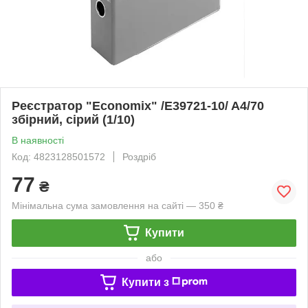
Реєстратор "Economix" /E39721-10/ A4/70
збірний, сірий (1/10)
В наявності
Код: 4823128501572
Роздріб
77
₴
Мінімальна сума замовлення на сайті — 350 ₴
Купити
або
Купити з