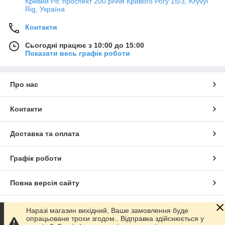
Кривий Ріг, проспект 200 річчя Кривого Рогу 15/3, Kryvyi
Rig, Україна
Контакти
Сьогодні працює з 10:00 до 15:00
Показати весь графік роботи
Про нас
Контакти
Доставка та оплата
Графік роботи
Повна версія сайту
Сайт створено на маркетплейсі
Prom.ua
Наразі магазин вихідний, Ваше замовлення буде
опрацьоване трохи згодом.. Відправка здійснюється у