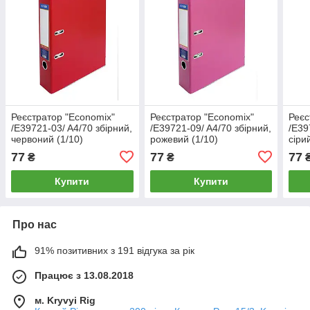
Реєстратор "Economix"
Реєстратор "Economix"
Реєс
/E39721-03/ A4/70 збірний,
/E39721-09/ A4/70 збірний,
/E39
червоний (1/10)
рожевий (1/10)
сіри
77
77
77
₴
₴
Купити
Купити
Про нас
91% позитивних з 191 відгука за рік
Працює з 13.08.2018
м. Kryvyi Rig