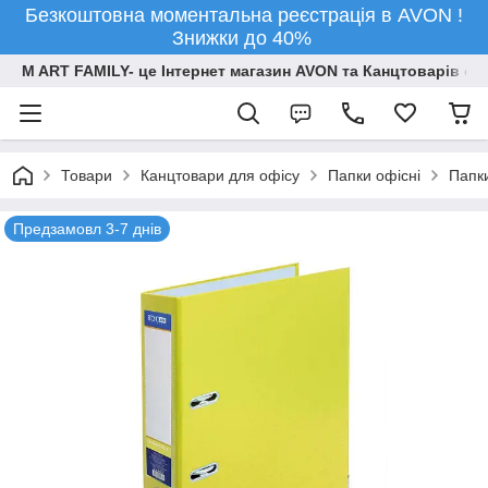
Безкоштовна моментальна реєстрація в AVON !
Знижки до 40%
M ART FAMILY- це Інтернет магазин AVON та Канцтоварів опт
Товари
Канцтовари для офiсу
Папки офісні
Папк
Предзамовл 3-7 днів