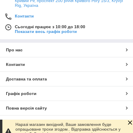
Кривий Ріг, проспект 200 річчя Кривого Рогу 15/3, Kryvyi
Rig, Україна
Контакти
Сьогодні працює з 10:00 до 18:00
Показати весь графік роботи
Про нас
Контакти
Доставка та оплата
Графік роботи
Повна версія сайту
Сайт створено на маркетплейсі
Prom.ua
Наразі магазин вихідний, Ваше замовлення буде
опрацьоване трохи згодом.. Відправка здійснюється у