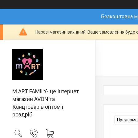
Безкоштовна мо
Наразі магазин вихідний, Ваше замовлення буде о
M ART FAMILY- це Інтернет
магазин AVON та
Канцтоварів оптом і
роздріб
Предзамов