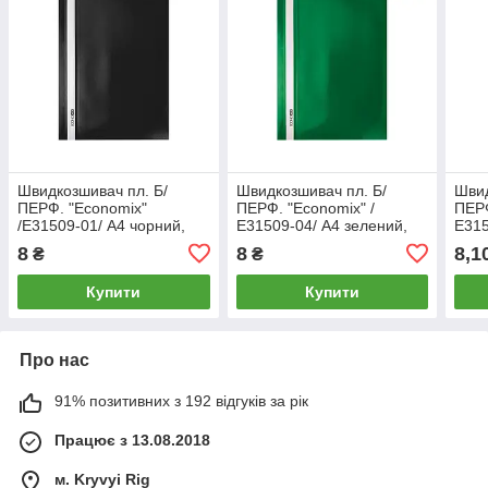
Швидкозшивач пл. Б/
Швидкозшивач пл. Б/
Швид
ПЕРФ. "Еconomix"
ПЕРФ. "Еconomix" /
ПЕРФ
/E31509-01/ А4 чорний,
Е31509-04/ А4 зелений,
Е315
фактура
фактура
фак
8
8
8,1
₴
₴
помаранч,120/160 мкм
помаранч,120/160 мкм
пома
(10/300)
(10)
(10)
Купити
Купити
Про нас
91% позитивних з 192 відгуків за рік
Працює з 13.08.2018
м. Kryvyi Rig