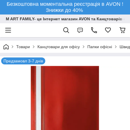
Безкоштовна моментальна реєстрація в AVON !
Знижки до 40%
M ART FAMILY- це Інтернет магазин AVON та Канцтоварів опт
Товари
Канцтовари для офiсу
Папки офісні
Швид
Предзамовл 3-7 днів