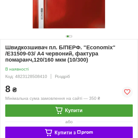
Швидкозшивач пл. Б/ПЕРФ. "Еconomix"
/E31509-03/ А4 червоний, фактура
помаранч,120/160 мкм (10/300)
В наявності
Код: 4823128508410
Роздріб
8
₴
Мінімальна сума замовлення на сайті — 350 ₴
Купити
або
Купити з