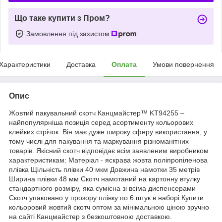
Що таке купити з Пром?
Замовлення під захистом
Характеристики
Доставка
Оплата
Умови повернення
Опис
Жовтий пакувальний скотч Канцмайстер™ KT94255 –
найпопулярніша позиція серед асортименту кольорових
клейких стрічок. Він має дуже широку сферу використання, у
тому числі для пакування та маркування різноманітних
товарів. Якісний скотч відповідає всім заявленим виробником
характеристикам: Матеріал - яскрава жовта поліпропіленова
плівка Щільність плівки 40 мкм Довжина намотки 35 метрів
Ширина плівки 48 мм Скотч намотаний на картонну втулку
стандартного розміру, яка сумісна зі всіма диспенсерами
Скотч упаковано у прозору плівку по 6 штук в наборі Купити
кольоровий жовтий скотч оптом за мінімальною ціною зручно
на сайті Канцмайстер з безкоштовною доставкою.