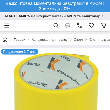
Безкоштовна моментальна реєстрація в AVON !
Знижки до 40%
M ART FAMILY- це Інтернет магазин AVON та Канцтоварів опт
Товари
Канцтовари для офiсу
Скотч
Скотч пакув
Предзамовл 3-7 днів