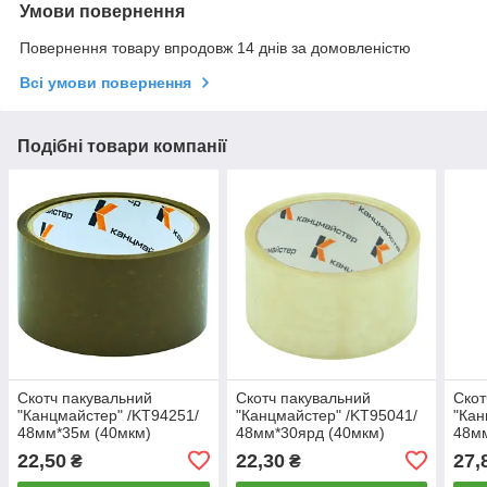
Умови повернення
Повернення товару впродовж 14 днів за домовленістю
Всі умови повернення
Подібні товари компанії
Скотч пакувальний
Скотч пакувальний
Скот
"Канцмайстер" /KT94251/
"Канцмайстер" /KT95041/
"Кан
48мм*35м (40мкм)
48мм*30ярд (40мкм)
48мм
коричневий (6/72)
прозорий (6/72)
проз
22,50
22,30
27,
₴
₴