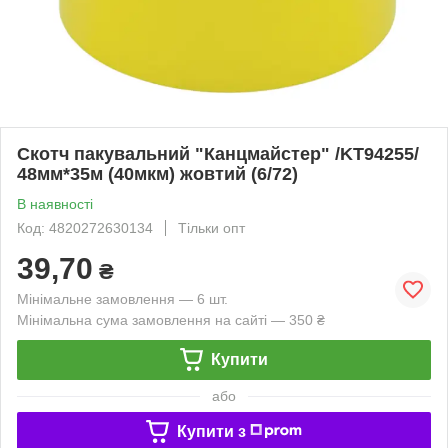
Скотч пакувальний "Канцмайстер" /KT94255/
48мм*35м (40мкм) жовтий (6/72)
В наявності
Код: 4820272630134
Тільки опт
39,70
₴
Мінімальне замовлення — 6 шт.
Мінімальна сума замовлення на сайті — 350 ₴
Купити
або
Купити з