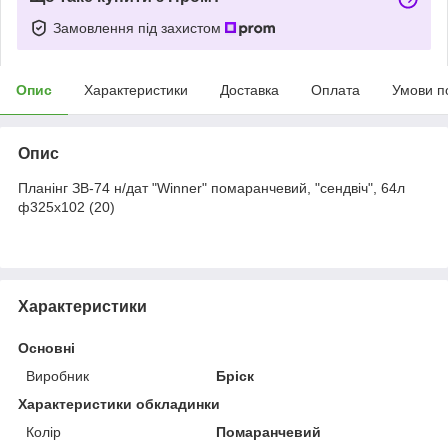
Замовлення під захистом
Опис
Характеристики
Доставка
Оплата
Умови п
Опис
Планінг ЗВ-74 н/дат "Winner" помаранчевий, "сендвіч", 64л
ф325х102 (20)
Характеристики
Основні
Виробник
Бріск
Характеристики обкладинки
Колір
Помаранчевий