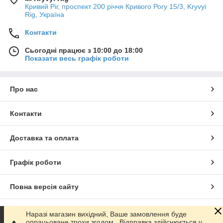
Кривий Ріг, проспект 200 річчя Кривого Рогу 15/3, Kryvyi
Rig, Україна
Контакти
Сьогодні працює з 10:00 до 18:00
Показати весь графік роботи
Про нас
Контакти
Доставка та оплата
Графік роботи
Повна версія сайту
Сайт створено на маркетплейсі
Prom.ua
Наразі магазин вихідний, Ваше замовлення буде
опрацьоване трохи згодом.. Відправка здійснюється у