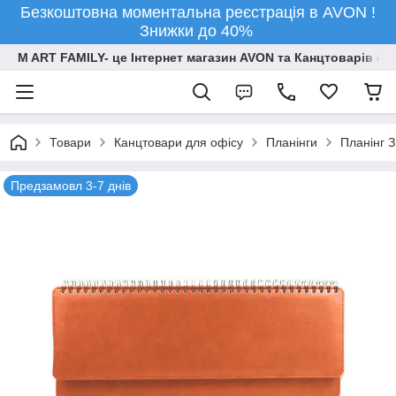
Безкоштовна моментальна реєстрація в AVON !
Знижки до 40%
M ART FAMILY- це Інтернет магазин AVON та Канцтоварів опт
Товари
Канцтовари для офiсу
Планінги
Планінг З
Предзамовл 3-7 днів