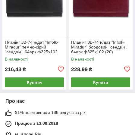
Планінг ЗВ-74 н/дат "Infolk-
Планінг ЗВ-74 н/дат "Infolk-
Miradur" темно-сірий
Miradur" бордовий "сендвіч",
"сендвіч", 64арк ф325х102
64арк ф325х102 (20)
(1/20)
В наявності
В наявності
216,43
228,99
₴
₴
Купити
Купити
Про нас
91% позитивних з 188 відгуків за рік
Працює з 13.08.2018
м. Kryvyi Rig