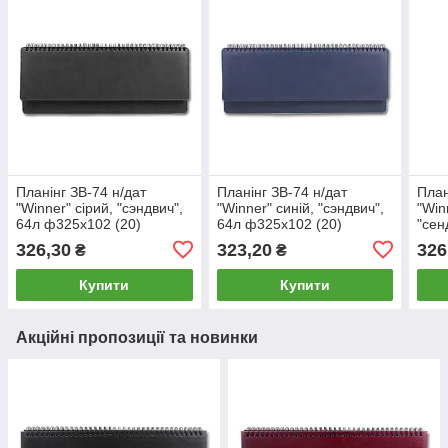
Планінг ЗВ-74 н/дат
Планінг ЗВ-74 н/дат
План
"Winner" сірий, "сэндвич",
"Winner" синій, "сэндвич",
"Win
64л ф325х102 (20)
64л ф325х102 (20)
"сен
(20)
326,30
323,20
326
₴
₴
Купити
Купити
Акційні пропозиції та новинки