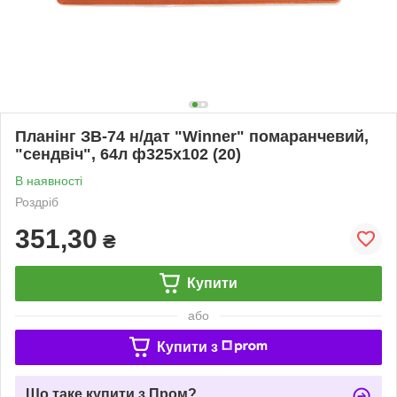
Планінг ЗВ-74 н/дат "Winner" помаранчевий,
"сендвіч", 64л ф325х102 (20)
В наявності
Роздріб
351,30
₴
Купити
або
Купити з
Що таке купити з Пром?