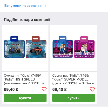
Всі умови повернення
Подібні товари компанії
Сумка пл. "Kidis" /7469/
Сумка пл. "Kidis" /7468/
"Kidis" HIGH SPEED
"Kidis"" SUPER MODEL
(позашляховик)" 30*34см
(дівчата)" 30*34см 340мкм
340мкм с пласт. ручками
с пласт. руч. (1/2/240)
69,40
69,40
₴
₴
(1/2/240)
Купити
Купити