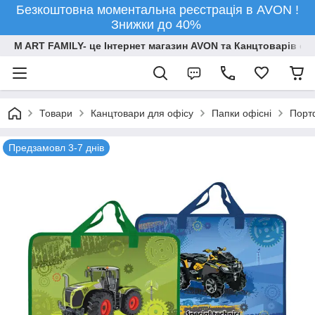
Безкоштовна моментальна реєстрація в AVON !
Знижки до 40%
M ART FAMILY- це Інтернет магазин AVON та Канцтоварів опт
Товари
Канцтовари для офiсу
Папки офісні
Порт
Предзамовл 3-7 днів