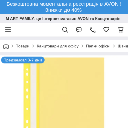
Безкоштовна моментальна реєстрація в AVON !
Знижки до 40%
M ART FAMILY- це Інтернет магазин AVON та Канцтоварів опт
Товари
Канцтовари для офiсу
Папки офісні
Швид
Предзамовл 3-7 днів