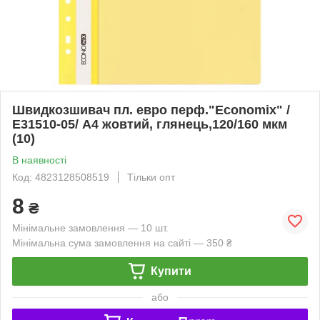
Швидкозшивач пл. евро перф."Еconomix" /
Е31510-05/ А4 жовтий, глянець,120/160 мкм
(10)
В наявності
Код: 4823128508519
Тільки опт
8
₴
Мінімальне замовлення — 10 шт.
Мінімальна сума замовлення на сайті — 350 ₴
Купити
або