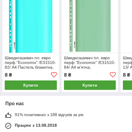
Швидкозшивач пл. евро
Швидкозшивач пл. евро
Швид
перф."Еconomix" /Е31510-
перф."Еconomix" /Е31510-
перф
82/ А4 Пастель блакитна,
84/ А4 м'ятна,
13/ 
бірюзова мікс,
глянець,120/160 мкм (10)
глян
8
8
8
₴
₴
₴
глянець,120/160 мкм (10)
Купити
Купити
Про нас
91% позитивних з 188 відгуків за рік
Працює з 13.08.2018