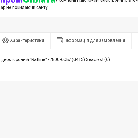
У компанії підключені електронні плате
вар не покидаючи сайту.
Характеристики
Інформація для замовлення
двосторонній "Raffine" /7800-6CB/ (G413) Seacrest (6)