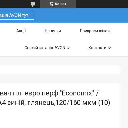
Кошик
ація AVON тут!
Акції
Новинки
Прикраси жіночі
Свіжий каталог AVON
Контакти
ч пл. евро перф."Еconomix" /
А4 синій, глянець,120/160 мкм (10)