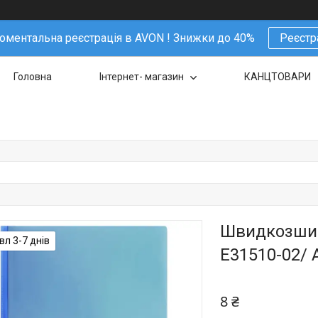
ментальна реєстрація в AVON ! Знижки до 40%
Реєстр
Головна
Інтернет- магазин
КАНЦТОВАРИ
Швидкозшива
л 3-7 днів
Е31510-02/ 
8 ₴