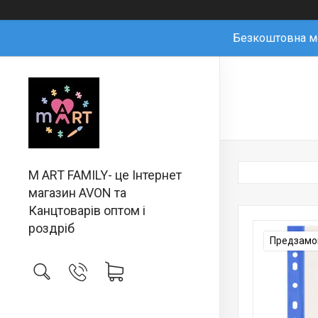
Безкоштовна мо
M ART FAMILY- це Інтернет
магазин AVON та
Канцтоварів оптом і
роздріб
Предзамов