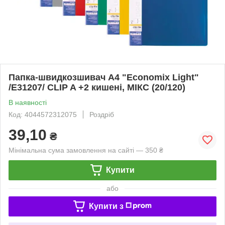
Папка-швидкозшивач А4 "Economix Light"
/E31207/ СLIP A +2 кишені, МІКС (20/120)
В наявності
Код: 4044572312075
Роздріб
39,10
₴
Мінімальна сума замовлення на сайті — 350 ₴
Купити
або
Купити з