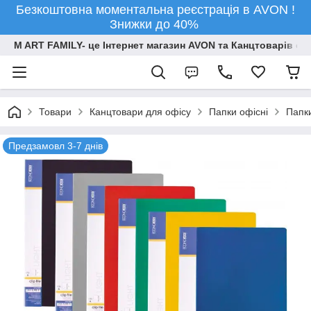
Безкоштовна моментальна реєстрація в AVON !
Знижки до 40%
M ART FAMILY- це Інтернет магазин AVON та Канцтоварів опт
Товари
Канцтовари для офiсу
Папки офісні
Папк
Предзамовл 3-7 днів