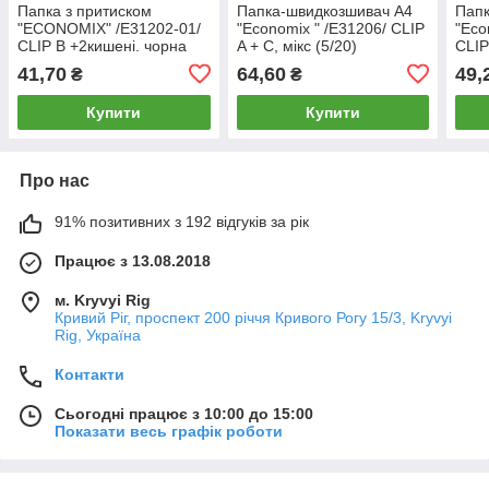
Папка з притиском
Папка-швидкозшивач А4
Папк
"ECONOMIX" /Е31202-01/
"Economix " /E31206/ СLIP
"Eco
СLIP B +2кишені. чорна
A + С, мікс (5/20)
СLIP
(20/120)
(1/2
41,70
64,60
49,
₴
₴
Купити
Купити
Про нас
91% позитивних з 192 відгуків за рік
Працює з 13.08.2018
м. Kryvyi Rig
Кривий Ріг, проспект 200 річчя Кривого Рогу 15/3, Kryvyi
Rig, Україна
Контакти
Сьогодні працює з 10:00 до 15:00
Показати весь графік роботи