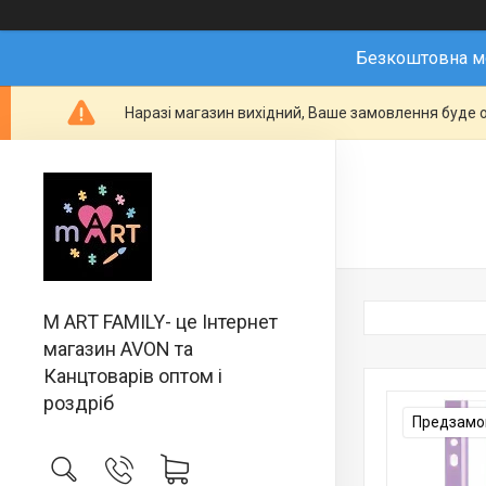
Безкоштовна мо
Наразі магазин вихідний, Ваше замовлення буде о
M ART FAMILY- це Інтернет
магазин AVON та
Канцтоварів оптом і
роздріб
Предзамов