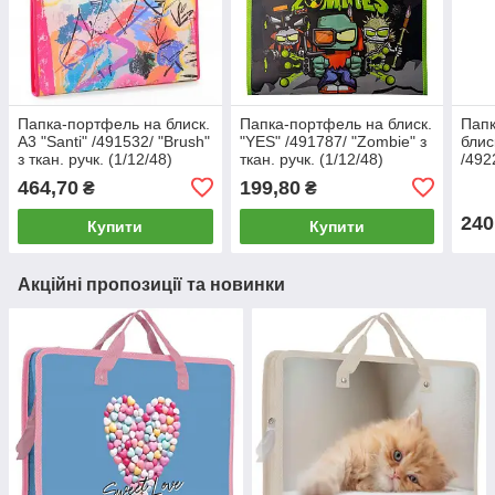
Папка-портфель на блиск.
Папка-портфель на блиск.
Папк
А3 "Santi" /491532/ "Brush"
"YES" /491787/ "Zombie" з
блис
з ткан. ручк. (1/12/48)
ткан. ручк. (1/12/48)
/492
ткан
464,70
199,80
₴
₴
240
Купити
Купити
Акційні пропозиції та новинки