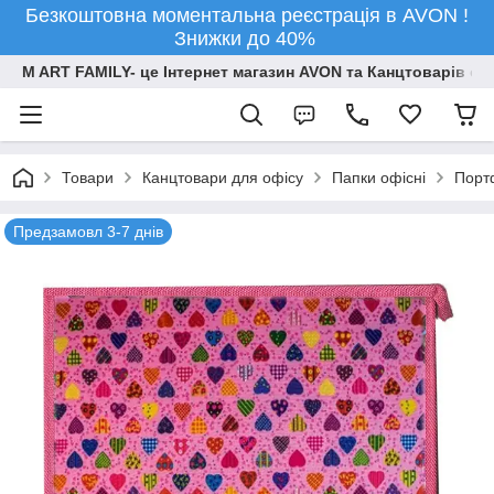
Безкоштовна моментальна реєстрація в AVON !
Знижки до 40%
M ART FAMILY- це Інтернет магазин AVON та Канцтоварів опт
Товари
Канцтовари для офiсу
Папки офісні
Порт
Предзамовл 3-7 днів