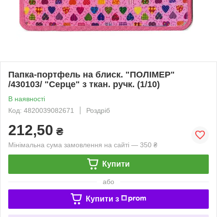
Папка-портфель на блиск. "ПОЛІМЕР"
/430103/ "Серце" з ткан. ручк. (1/10)
В наявності
Код: 4820039082671
Роздріб
212,50
₴
Мінімальна сума замовлення на сайті — 350 ₴
Купити
або
Купити з