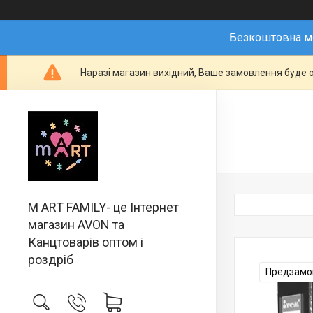
Безкоштовна мо
Наразі магазин вихідний, Ваше замовлення буде о
M ART FAMILY- це Інтернет
магазин AVON та
Канцтоварів оптом і
роздріб
Предзамов