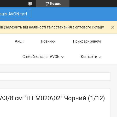
Кошик
ація AVON тут!
ів (залежить від наявності та постачання з оптового складу
Акції
Новинки
Прикраси жіночі
Свіжий каталог AVON
Контакти
А3/8 см "iTEM020\02" Чорний (1/12)