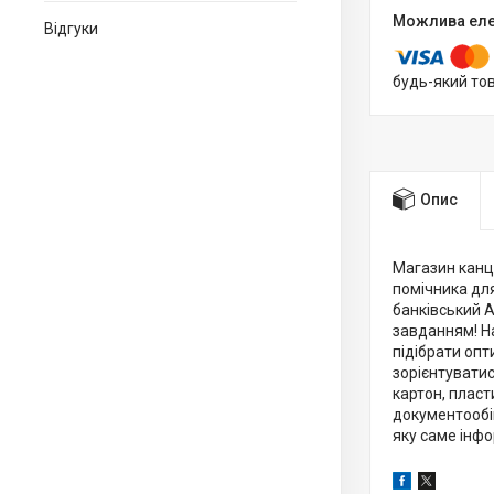
Відгуки
будь-який то
Опис
Магазин канцт
помічника для
банківський А
завданням! На
підібрати опт
зорієнтуватис
картон, пласти
документообі
яку саме інфо