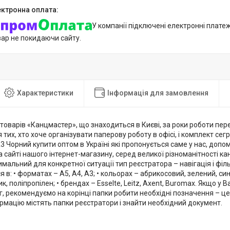
У компанії підключені електронні плате
вар не покидаючи сайту.
Характеристики
Інформація для замовлення
оварів «Канцмастер», що знаходиться в Києві, за роки роботи пер
 тих, хто хоче організувати паперову роботу в офісі, і комплект сег
3 Чорний купити оптом в Україні які пропонується саме у нас, доп
 сайті нашого інтернет-магазину, серед великої різноманітності к
имальний для конкретної ситуації тип реєстратора – навігація і ф
я в: • форматах – А5, А4, А3; • кольорах – абрикосовий, зелений, син
к, поліпропілен; • брендах – Esselte, Leitz, Axent, Buromax. Якщо у 
г, рекомендуємо на корінці папки робити необхідні позначення – 
рмацію містять папки реєстратори і знайти необхідний документ.