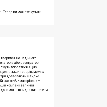
жі. Тепер ви можете купити
етворився на надійного
регаторів або реєстратор
оможуть впоратися з цим
анцелярських товарів, можна
ільтри дозволяють швидко
ій, жовтий; • матеріалах –
Вашій компанії великий
це допоможе швидко визначити,