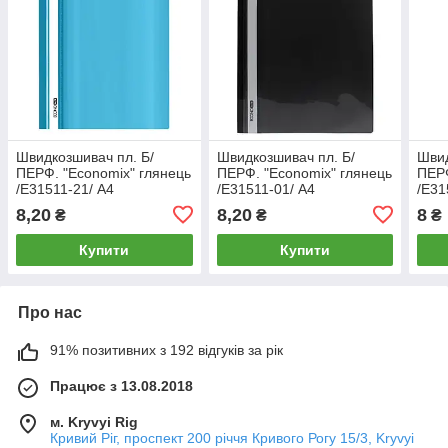
Швидкозшивач пл. Б/
Швидкозшивач пл. Б/
Швид
ПЕРФ. "Еconomix" глянець
ПЕРФ. "Еconomix" глянець
ПЕРФ
/Е31511-21/ А4
/Е31511-01/ А4
/Е31
бірюзовий,120/160 мкм
чорний,120/160 мкм (10)
зеле
8,20
8,20
8
₴
₴
₴
(10)
Купити
Купити
Про нас
91% позитивних з 192 відгуків за рік
Працює з 13.08.2018
м. Kryvyi Rig
Кривий Ріг, проспект 200 річчя Кривого Рогу 15/3, Kryvyi