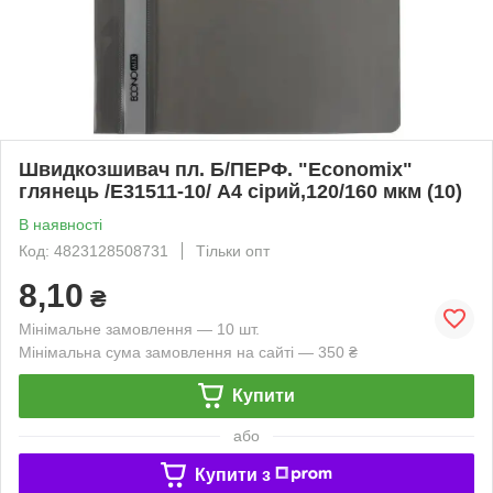
Швидкозшивач пл. Б/ПЕРФ. "Еconomix"
глянець /Е31511-10/ А4 сірий,120/160 мкм (10)
В наявності
Код: 4823128508731
Тільки опт
8,10
₴
Мінімальне замовлення — 10 шт.
Мінімальна сума замовлення на сайті — 350 ₴
Купити
або
Купити з