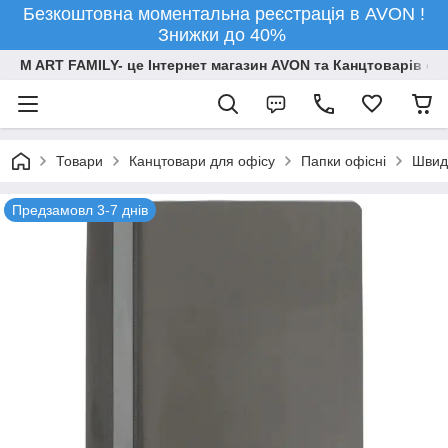
Безкоштовна моментальна реєстрація в AVON !
Знижки до 40%
M ART FAMILY- це Інтернет магазин AVON та Канцтоварів опт
Товари
Канцтовари для офiсу
Папки офісні
Швид
Предзамовл 3-7 днів