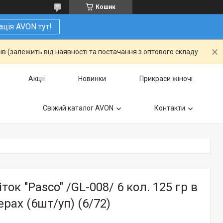
Кошик
ація AVON тут!
ів (залежить від наявності та постачання з оптового складу
Акції
Новинки
Прикраси жіночі
Свіжий каталог AVON
Контакти
ток "Pasco" /GL-008/ 6 кол. 125 гр в
ерах (6шт/уп) (6/72)