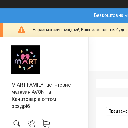
Безкоштовна мо
Наразі магазин вихідний, Ваше замовлення буде о
M ART FAMILY- це Інтернет
магазин AVON та
Канцтоварів оптом і
роздріб
Предзамов