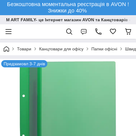
Безкоштовна моментальна реєстрація в AVON !
Знижки до 40%
M ART FAMILY- це Інтернет магазин AVON та Канцтоварів опт
Товари
Канцтовари для офiсу
Папки офісні
Швид
Предзамовл 3-7 днів