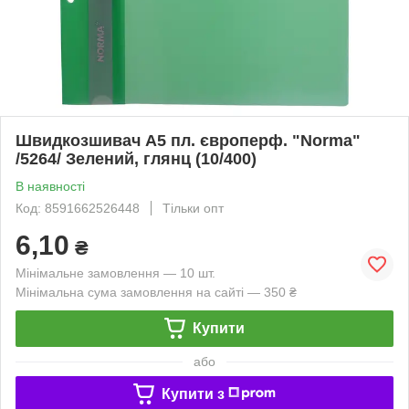
Швидкозшивач А5 пл. європерф. "Norma"
/5264/ Зелений, глянц (10/400)
В наявності
Код: 8591662526448
Тільки опт
6,10
₴
Мінімальне замовлення — 10 шт.
Мінімальна сума замовлення на сайті — 350 ₴
Купити
або
Купити з