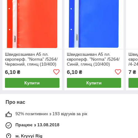
Швидкозшивач А5 пл.
Швидкозшивач А5 пл.
Швид
європерф. "Norma" /5264/
європерф. "Norma" /5264/
євро
Червоний, глянц (10/400)
Синій, глянц (10/400)
/4-2
глян
6,10
6,10
7
₴
₴
₴
Купити
Купити
Про нас
92% позитивних з 193 відгуків за рік
Працює з 13.08.2018
м. Kryvyi Rig