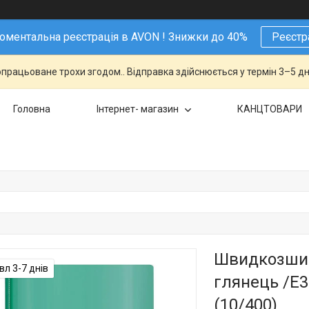
ментальна реєстрація в AVON ! Знижки до 40%
Реєстр
працьоване трохи згодом.. Відправка здійснюється у термін 3–5 дн
Головна
Інтернет- магазин
КАНЦТОВАРИ
Швидкозшив
л 3-7 днів
глянець /Е3
(10/400)