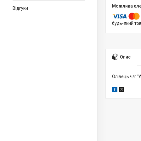
Відгуки
будь-який то
Опис
Олівець ч/г "