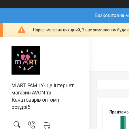
Безкоштовна мо
Наразі магазин вихідний, Ваше замовлення буде о
M ART FAMILY- це Інтернет
магазин AVON та
Канцтоварів оптом і
роздріб
Предзамов