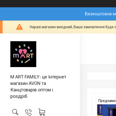
Безкоштовна мо
Наразі магазин вихідний, Ваше замовлення буде о
M ART FAMILY- це Інтернет
магазин AVON та
Канцтоварів оптом і
роздріб
Предзамов