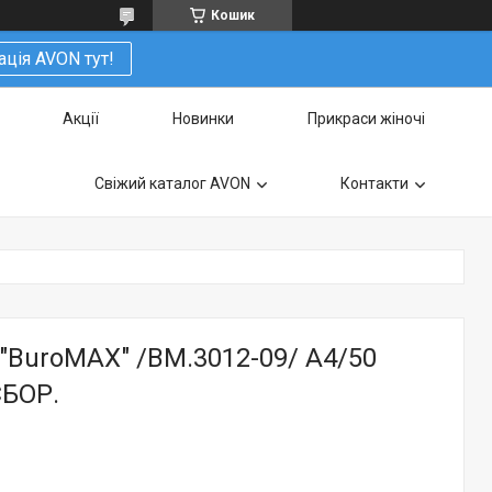
Кошик
ація AVON тут!
Акції
Новинки
Прикраси жіночі
Свіжий каталог AVON
Контакти
"BuroMAX" /BM.3012-09/ A4/50
СБОР.