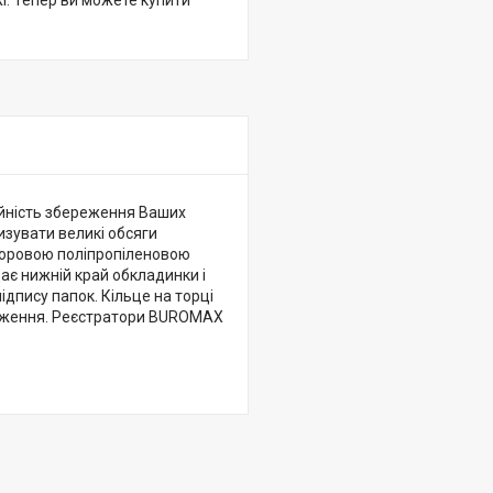
жі. Тепер ви можете купити
ійність збереження Ваших
изувати великі обсяги
льоровою поліпропіленовою
ає нижній край обкладинки і
ідпису папок. Кільце на торці
оложення. Реєстратори BUROMAX