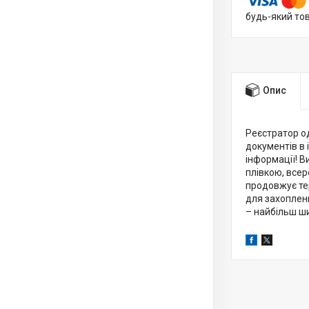
будь-який то
Опис
Реєстратор о
документів в 
інформації! В
плівкою, всер
продовжує тер
для захоплен
– найбільш ши