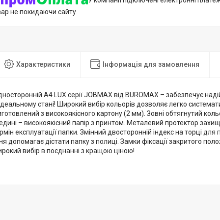
У компанії підключені електронні плате
вар не покидаючи сайту.
Характеристики
Інформація для замовлення
дносторонній А4 LUX серії JOBMAX від BUROMAX – забезпечує над
ідеальному стані! Широкий вибір кольорів дозволяє легко системат
иготовлений з високоякісного картону (2 мм). Зовні обтягнутий ко
едині – високоякісний папір з принтом. Металевий протектор захищ
мін експлуатації папки. Змінний двосторонній індекс на торці для п
ня допомагає дістати папку з полиці. Замки фіксації закритого п
рокий вибір в поєднанні з кращою ціною!