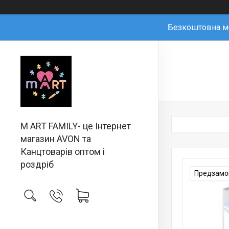
Безкоштовна мо
M ART FAMILY- це Інтернет
магазин AVON та
Канцтоварів оптом і
роздріб
Предзамов