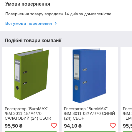
Умови повернення
Повернення товару впродовж 14 днів за домовленістю
Всі умови повернення
Подібні товари компанії
Реєстратор "BuroMAX"
Реєстратор "BuroMAX"
Реєс
/BM.3011-15/ A4/70
/BM.3011-02/ A4/70 СИНІЙ
/BM.
САЛАТОВИЙ (24) СБОР.
(24) СБОР.
ТЕМ
СБО
95,50
94,10
95,
₴
₴