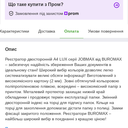
Що таке купити з Пром?
Замовлення під захистом
Характеристики
Доставка
Оплата
Умови повернення
Опис
Реєстратор двосторонній А4 LUX серії JOBMAX від BUROMAX
– забезпечує надійність збереження Ваших документів в
ідеальному стані! Широкий вибір кольорів дозволяє легко
систематизувати великі обсяги інформації! Виготовлений з
високоякісного картону (2 мм). Зовні обтягнутий кольоровою
поліпропіленовою плівкою, всередині – високоякісний папір з
принтом. Металевий протектор захищає нижній край
обкладинки і продовжує термін експлуатації папки. Змінний
двосторонній індекс на торці для підпису папок. Кільце на
торці для захоплення допомагає дістати папку з полиці. Замки
фіксації закритого положення. Реєстратори BUROMAX –
найбільш широкий вибір в поєднанні з кращою ціною!