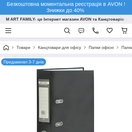
Безкоштовна моментальна реєстрація в AVON !
Знижки до 40%
M ART FAMILY- це Інтернет магазин AVON та Канцтоварів опт
Товари
Канцтовари для офiсу
Папки офісні
Папк
Предзамовл 3-7 днів