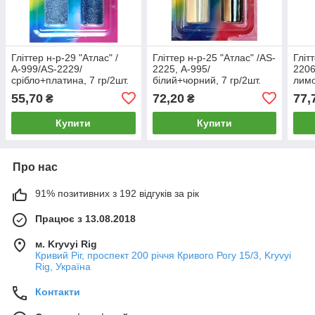
Гліттер н-р-29 "Атлас" /
Гліттер н-р-25 "Атлас" /AS-
Гліт
А-999/AS-2229/
2225, А-995/
2206
срібло+платина, 7 гр/2шт.
білий+чорний, 7 гр/2шт.
лим
(1/12)
(1/12)
2 гр/
55,70
72,20
77,
₴
₴
Купити
Купити
Про нас
91% позитивних з 192 відгуків за рік
Працює з 13.08.2018
м. Kryvyi Rig
Кривий Ріг, проспект 200 річчя Кривого Рогу 15/3, Kryvyi
Rig, Україна
Контакти