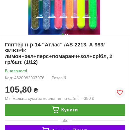
Гліттер н-р-14 "Атлас" /AS-2213, А-983/
ФЛЮРік
лимон+зел+перс+помаранч+зол+срібл, 2
гр/6шт. (1/12)
В наявності
Код: 4820082907976
Роздріб
105,80
₴
Мінімальна сума замовлення на сайті — 350 ₴
Купити
або