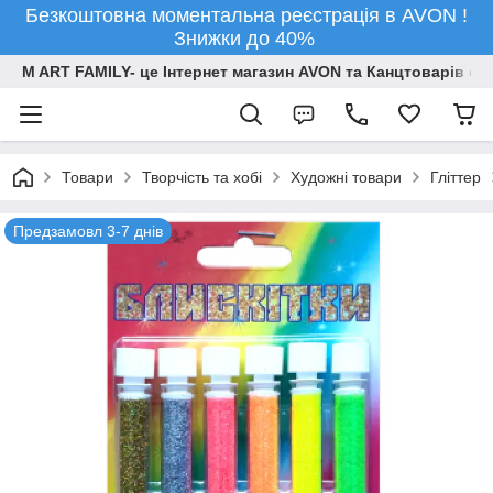
Безкоштовна моментальна реєстрація в AVON !
Знижки до 40%
M ART FAMILY- це Інтернет магазин AVON та Канцтоварів опт
Товари
Творчiсть та хобi
Художні товари
Гліттер
Предзамовл 3-7 днів