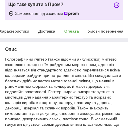
Що таке купити з Пром?
Замовлення під захистом
Характеристики
Доставка
Оплата
Умови повернення
Опис
Голографічний гліттер (також відомий як блискітки) миттєво
захоплює погляд своїм райдужним мерехтінням, адже він
відрізняється від стандартного здатністю переливатися всіма
кольорами райдуги при потраплянні світла. Він складається з
багатьох дрібних часток металізованої плівки, що наявні в
різноманітних формах та кольорах й мають дзеркальні,
водостійкі властивості. Гліттер широко використовується в
мистецтві для надання характерних текстур та яскравих
кольорів виробам з картону, паперу, пластику та дерева,
декорації дзеркал та скляних виробів. Також знаходить
використання для декупажу, створення аксесуарів, різдвяних
прикрас, декоративних свічок, листівок тощо. В косметичній
галузі він цінується своїми дзеркальними властивостями, що