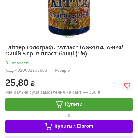
Гліттер Голограф. "Атлас" /AS-2014, А-920/
Синій 5 гр, в пласт. банці (1/6)
В наявності
Код: 4820082906603
Роздріб
25,80
₴
Мінімальна сума замовлення на сайті — 350 ₴
Купити
або
Купити з