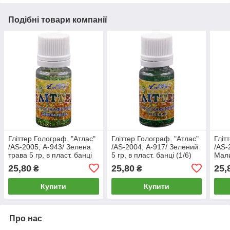
Подібні товари компанії
Гліттер Голограф. "Атлас"
Гліттер Голограф. "Атлас"
Гліт
/AS-2005, А-943/ Зелена
/AS-2004, А-917/ Зелений
/AS-
трава 5 гр, в пласт. банці
5 гр, в пласт. банці (1/6)
Мали
(1/6)
банц
25,80
25,80
25,
₴
₴
Купити
Купити
Про нас