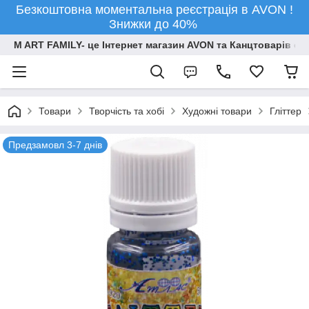
Безкоштовна моментальна реєстрація в AVON !
Знижки до 40%
M ART FAMILY- це Інтернет магазин AVON та Канцтоварів опт
Товари
Творчiсть та хобi
Художні товари
Гліттер
Предзамовл 3-7 днів