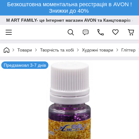
Безкоштовна моментальна реєстрація в AVON !
Знижки до 40%
M ART FAMILY- це Інтернет магазин AVON та Канцтоварів опт
Товари
Творчiсть та хобi
Художні товари
Гліттер
Предзамовл 3-7 днів