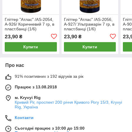
Гліттер "Атлас" /AS-2054,
Гліттер "Атлас" /AS-2056,
Гліт
А-926/ Коричневий 7 гр, в
А-927/ Ультрамарін 7 гр, в
А-90
пласт.банці (1/6)
пласт.банці (1/6)
плас
23,90
23,90
23,
₴
₴
Купити
Купити
Про нас
91% позитивних з 192 відгуків за рік
Працює з 13.08.2018
м. Kryvyi Rig
Кривий Ріг, проспект 200 річчя Кривого Рогу 15/3, Kryvyi
Rig, Україна
Контакти
Сьогодні працює з 10:00 до 15:00