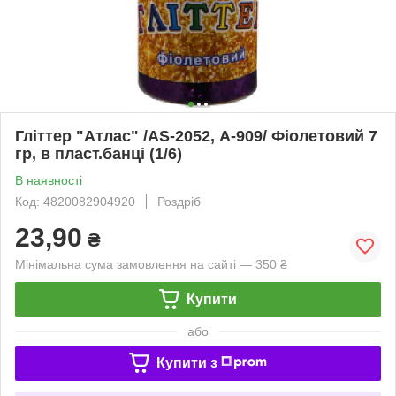
Гліттер "Атлас" /AS-2052, А-909/ Фіолетовий 7
гр, в пласт.банці (1/6)
В наявності
Код: 4820082904920
Роздріб
23,90
₴
Мінімальна сума замовлення на сайті — 350 ₴
Купити
або
Купити з