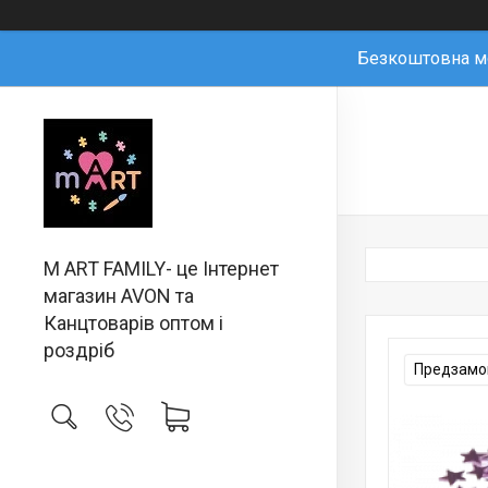
Безкоштовна мо
M ART FAMILY- це Інтернет
магазин AVON та
Канцтоварів оптом і
роздріб
Предзамов