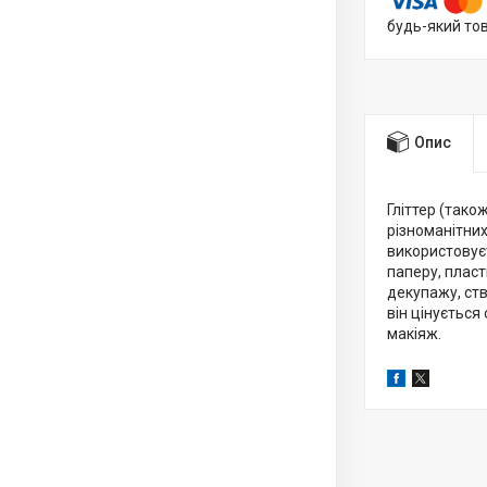
будь-який то
Опис
Гліттер (тако
різноманітних
використовуєт
паперу, пласт
декупажу, ств
він цінуєтьс
макіяж.