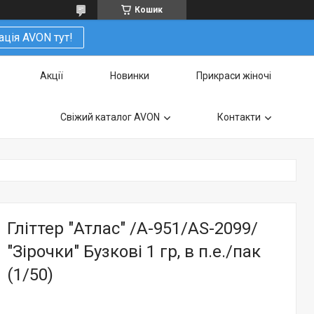
Кошик
ація AVON тут!
Акції
Новинки
Прикраси жіночі
Свіжий каталог AVON
Контакти
Гліттер "Атлас" /А-951/AS-2099/
"Зірочки" Бузкові 1 гр, в п.е./пак
(1/50)