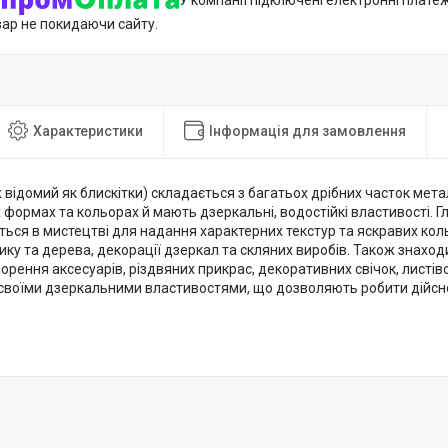
У компанії підключені електронні плате
вар не покидаючи сайту.
Характеристики
Інформація для замовлення
ж відомий як блискітки) складається з багатьох дрібних часток метал
 формах та кольорах й мають дзеркальні, водостійкі властивості. Г
ься в мистецтві для надання характерних текстур та яскравих коль
ику та дерева, декорації дзеркал та скляних виробів. Також знахо
орення аксесуарів, різдвяних прикрас, декоративних свічок, листіво
я своїми дзеркальними властивостями, що дозволяють робити дійс