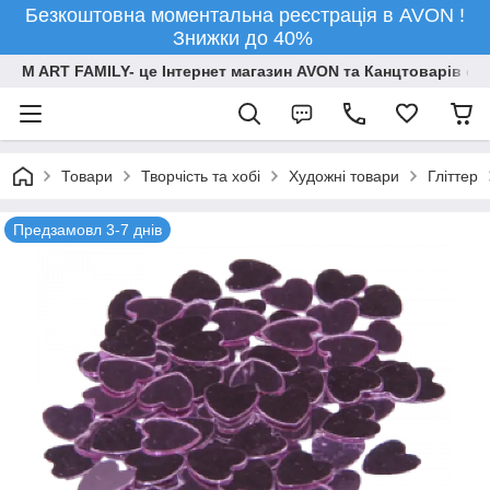
Безкоштовна моментальна реєстрація в AVON !
Знижки до 40%
M ART FAMILY- це Інтернет магазин AVON та Канцтоварів опт
Товари
Творчiсть та хобi
Художні товари
Гліттер
Предзамовл 3-7 днів