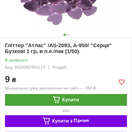
Гліттер "Атлас" /AS-2093, А-950/ "Серце"
Бузкові 1 гр, в п.е./пак (1/50)
В наявності
Код: 4820082904173
Роздріб
9
₴
Мінімальна сума замовлення на сайті — 350 ₴
Купити
або
Купити з