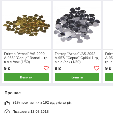
Гліттер "Атлас" /AS-2090,
Гліттер "Атлас" /AS-2092,
Гліт
А-955/ "Серце" Золоті 1 гр,
А-957/ "Серце" Срібні 1 гр,
А-95
в п.е./пак (1/50)
в п.е./пак (1/50)
гр, в
9
9
9
₴
₴
₴
Купити
Купити
Про нас
91% позитивних з 192 відгуків за рік
Працює з 13.08.2018