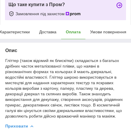
Що таке купити з Пром?
Замовлення під захистом
Характеристики
Доставка
Оплата
Умови повернення
Опис
Гліттер (також відомий як блискітки) складається з багатьох
дрібних часток металізованої плівки, що наявні в
різноманітних формах та кольорах й мають дзеркальні,
водостійкі властивості. Гліттер широко використовується в
мистецтві для надання характерних текстур та яскравих
кольорів виробам з картону, паперу, пластику та дерева,
декорації дзеркал та скляних виробів. Також знаходить
використання для декупажу, створення аксесуарів, різдвяних
прикрас, декоративних свічок, листівок тощо. В косметичній
галузі він цінується своїми дзеркальними властивостями, що
дозволяють робити дійсно вражаючий манікюр та макіяж.
Приховати