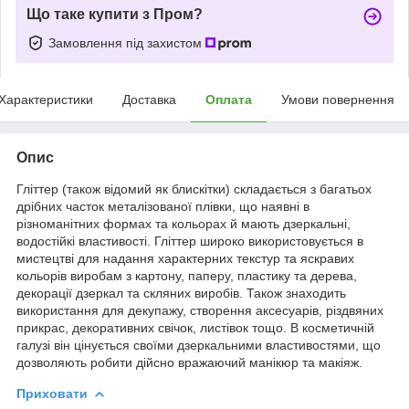
Що таке купити з Пром?
Замовлення під захистом
Характеристики
Доставка
Оплата
Умови повернення
Опис
Гліттер (також відомий як блискітки) складається з багатьох
дрібних часток металізованої плівки, що наявні в
різноманітних формах та кольорах й мають дзеркальні,
водостійкі властивості. Гліттер широко використовується в
мистецтві для надання характерних текстур та яскравих
кольорів виробам з картону, паперу, пластику та дерева,
декорації дзеркал та скляних виробів. Також знаходить
використання для декупажу, створення аксесуарів, різдвяних
прикрас, декоративних свічок, листівок тощо. В косметичній
галузі він цінується своїми дзеркальними властивостями, що
дозволяють робити дійсно вражаючий манікюр та макіяж.
Приховати