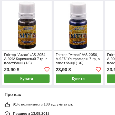
Гліттер "Атлас" /AS-2054,
Гліттер "Атлас" /AS-2056,
Гліт
А-926/ Коричневий 7 гр, в
А-927/ Ультрамарін 7 гр, в
А-90
пласт.банці (1/6)
пласт.банці (1/6)
плас
23,90
23,90
23,
₴
₴
Купити
Купити
Про нас
91% позитивних з 188 відгуків за рік
Працює з 13.08.2018