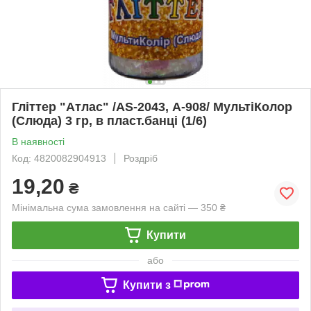
Гліттер "Атлас" /AS-2043, А-908/ МультіКолор
(Слюда) 3 гр, в пласт.банці (1/6)
В наявності
Код: 4820082904913
Роздріб
19,20
₴
Мінімальна сума замовлення на сайті — 350 ₴
Купити
або
Купити з