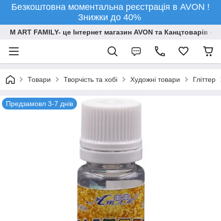
Безкоштовна моментальна реєстрація в AVON !
Знижки до 40%
M ART FAMILY- це Інтернет магазин AVON та Канцтоварів опт
Товари
Творчiсть та хобi
Художні товари
Гліттер
Предзамовл 3-7 днів