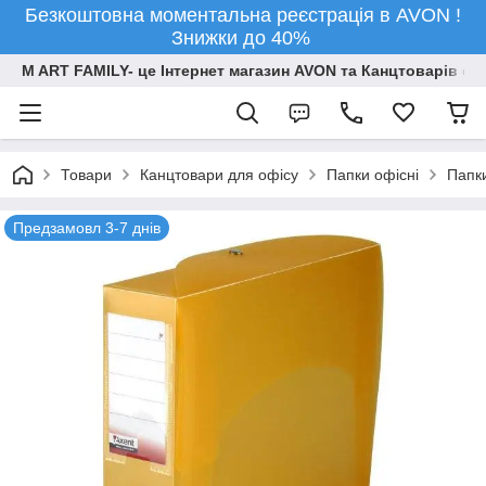
Безкоштовна моментальна реєстрація в AVON !
Знижки до 40%
M ART FAMILY- це Інтернет магазин AVON та Канцтоварів опт
Товари
Канцтовари для офiсу
Папки офісні
Папки
Предзамовл 3-7 днів