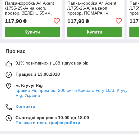
Папка-коробка А4 Axent
Папка-коробка А4 Axent
Папк
/1755-25-A/ на кноп,
/1755-26-A/ на кноп,
/175
прозор, ЗЕЛЕН., 55мм,
прозор, ПОМАРАНЧ,
проз
розібр. (1/48/96)
55мм, розібр. (1/48/96)
розі
117,90
117,90
117
₴
₴
Купити
Купити
Про нас
91% позитивних з 188 відгуків за рік
Працює з 13.08.2018
м. Kryvyi Rig
Кривий Ріг, проспект 200 річчя Кривого Рогу 15/3, Kryvyi
Rig, Україна
Контакти
Сьогодні працює з 10:00 до 18:00
Показати весь графік роботи