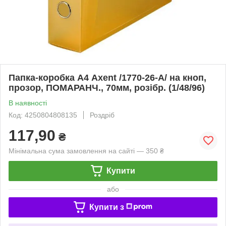
Папка-коробка А4 Axent /1770-26-A/ на кноп,
прозор, ПОМАРАНЧ., 70мм, розібр. (1/48/96)
В наявності
Код: 4250804808135
Роздріб
117,90
₴
Мінімальна сума замовлення на сайті — 350 ₴
Купити
або
Купити з